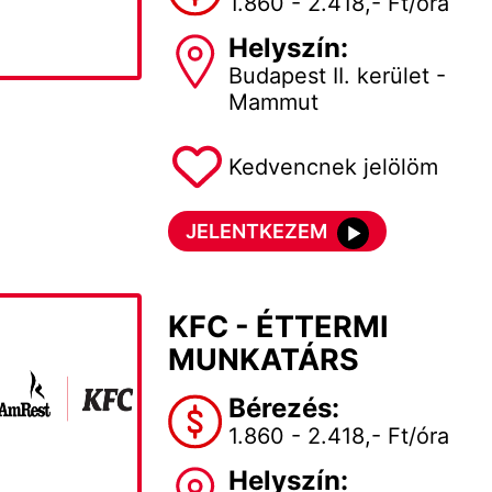
1.860 - 2.418,- Ft/óra
Helyszín:
Budapest II. kerület -
Mammut
Kedvencnek jelölöm
JELENTKEZEM
KFC - ÉTTERMI
MUNKATÁRS
Bérezés:
1.860 - 2.418,- Ft/óra
Helyszín: