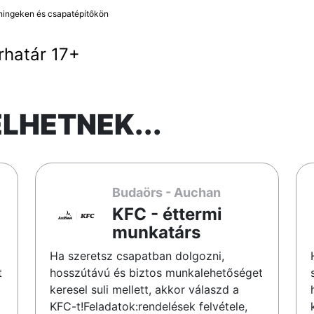
éningeken és csapatépítőkön
rhatár 17+
ELHETNEK...
Budaörs - Auchan
KFC - éttermi
munkatárs
Ha szeretsz csapatban dolgozni,
t
hosszútávú és biztos munkalehetőséget
keresel suli mellett, akkor válaszd a
KFC-t!Feladatok:rendelések felvétele,