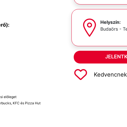
Helyszín:
rő):
Budaörs - T
JELENT
Kedvencnek 
si előleget
rbucks, KFC és Pizza Hut