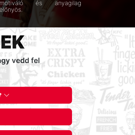
motiváló és anyagilag
előnyös.
SEK
agy vedd fel
?