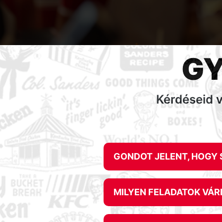
GY
Kérdéseid v
GONDOT JELENT, HOGY
MILYEN FELADATOK VÁ