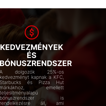
KEDVEZMÉNYEK
ÉS
BÓNUSZRENDSZER
A dolgozók 25%-os
kedvezményt kapnak a KFC,
Starbucks és Pizza Hut
márkákhoz, emellett
teljesítményalapú
bónuszrendszer is
rendelkezésre áll, ami