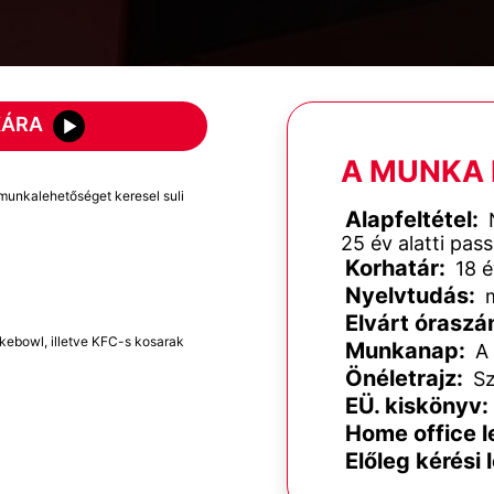
KÁRA
A MUNKA 
munkalehetőséget keresel suli
Alapfeltétel:
N
25 év alatti pas
Korhatár:
18 é
Nyelvtudás:
m
Elvárt óraszá
kebowl, illetve KFC-s kosarak
Munkanap:
A 
Önéletrajz:
Sz
EÜ. kiskönyv:
Home office l
Előleg kérési 