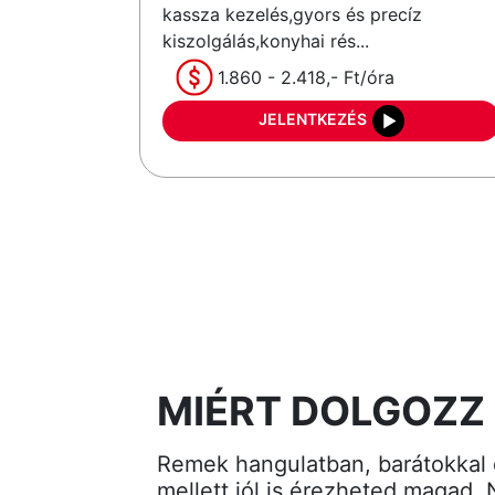
kassza kezelés,gyors és precíz
kiszolgálás,konyhai rés...
1.860 - 2.418,- Ft/óra
JELENTKEZÉS
MIÉRT DOLGOZZ
Remek hangulatban, barátokkal 
mellett jól is érezheted magad.