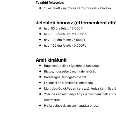
További feltételek:
18 év felett - nyitós és zárós műszak vállalása
Jelenléti bónusz (éttermenként elté
havi 80 óra felett: 15.000Ft
havi 100 óra felett: 20.000Ft
havi 120 óra felett: 25.000Ft
havi 150 óra felett: 40.000Ft
Amit kínálunk:
Rugalmas, sulihoz igazítható beosztás
Biztos, hosszútávú munkalehetőség
Barátságos, támogató csapat
Fejlődési és előrelépési lehetőség
Multi Job QuickPayen keresztül tudsz kérni fizeté
25%-os kedvezménykártya jár mindenkinek a Sta
éttermeknél
Ha itt dolgozol, sosem maradsz éhesen!