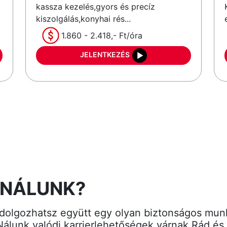
kassza kezelés,gyors és precíz
kiszolgálás,konyhai rés...
1.860 - 2.418,- Ft/óra
JELENTKEZÉS
 NÁLUNK?
dolgozhatsz együtt egy olyan biztonságos mun
 Nálunk valódi karrierlehetőségek várnak Rád é