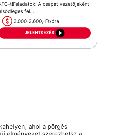
KFC-t!Feladatok: A csapat vezetőjeként
elsődleges fel...
2.000-2.600,-Ft/óra
JELENTKEZÉS
kahelyen, ahol a pörgés
s új élményeket szerezhetsz a