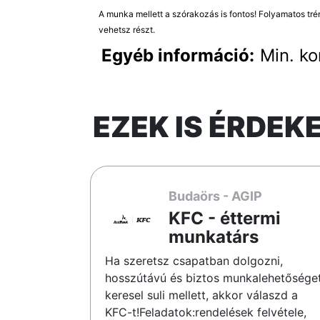
A munka mellett a szórakozás is fontos! Folyamatos tr
vehetsz részt.
Egyéb információ:
Min. ko
EZEK IS ÉRDEK
Budaörs - AGIP
KFC - éttermi
munkatárs
Ha szeretsz csapatban dolgozni,
hosszútávú és biztos munkalehetősége
keresel suli mellett, akkor válaszd a
KFC-t!Feladatok:rendelések felvétele,