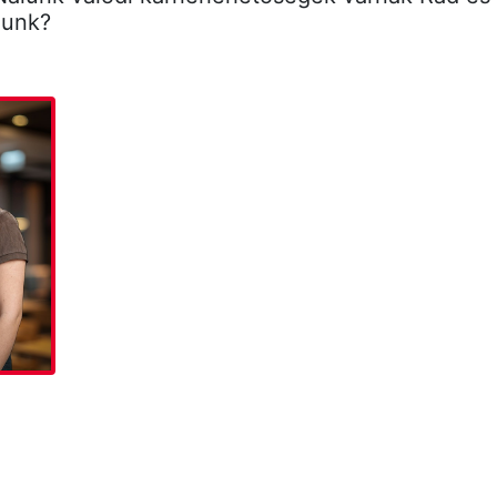
lunk?