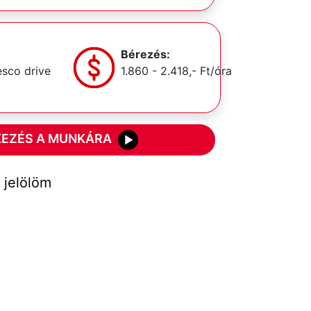
Bérezés:
esco drive
1.860 - 2.418,- Ft/óra
KEZÉS A MUNKÁRA
jelölöm