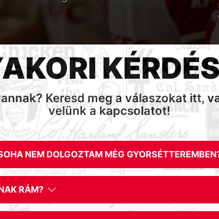
AKORI KÉRDÉ
annak? Keresd meg a válaszokat itt, v
velünk a kapcsolatot!
 SOHA NEM DOLGOZTAM MÉG GYORSÉTTEREMBEN
RNAK RÁM?