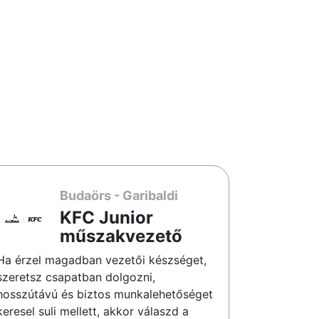
Budaörs - Garibaldi
KFC Junior
műszakvezető
Ha érzel magadban vezetői készséget,
szeretsz csapatban dolgozni,
hosszútávú és biztos munkalehetőséget
keresel suli mellett, akkor válaszd a