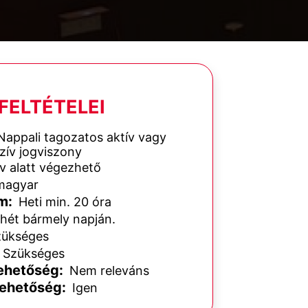
FELTÉTELEI
appali tagozatos aktív vagy
szív jogviszony
v alatt végezhető
agyar
m:
Heti min. 20 óra
hét bármely napján.
ükséges
Szükséges
ehetőség:
Nem releváns
lehetőség:
Igen