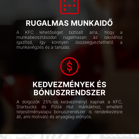
RUGALMAS MUNKAIDŐ
A KFC lehetőséget biztosít arra, hogy a
munkabeosztásodat rugalmasan az iskolához
igazítsd, így könnyen összeegyeztethető a
munkavégzés és a tanulás.
KEDVEZMÉNYEK ÉS
BÓNUSZRENDSZER
A dolgozók 25%-os kedvezményt kapnak a KFC,
Starbucks és Pizza Hut márkákhoz, emellett
teljesítményalapú bónuszrendszer is rendelkezésre
áll, ami motiváló és anyagilag előnyös.