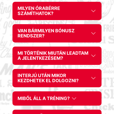
MILYEN ÓRABÉRRE
SZÁMÍTHATOK?
VAN BÁRMILYEN BÓNUSZ
RENDSZER?
MI TÖRTÉNIK MIUTÁN LEADTAM
A JELENTKEZÉSEM?
INTERJÚ UTÁN MIKOR
KEZDHETEK EL DOLGOZNI?
MIBŐL ÁLL A TRÉNING?