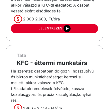
akkor válaszd a KFC-t!Feladatok: A csapat
vezetőjeként elsődleges fel...
2.000-2.600,-Ft/óra
JELENTKEZÉS
Tata
KFC - éttermi munkatárs
Ha szeretsz csapatban dolgozni, hosszútávú
és biztos munkalehetőséget keresel suli
mellett, akkor válaszd a KFC-
t!Feladatok:rendelések felvétele, kassza
kezelés,gyors és precíz kiszolgálás,konyhai
rés...
1.860 - 2.418,- Ft/óra