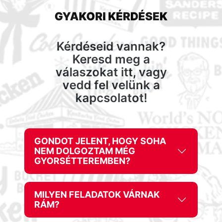
GYAKORI KÉRDÉSEK
Kérdéseid vannak?
Keresd meg a
válaszokat itt, vagy
vedd fel velünk a
kapcsolatot!
GONDOT JELENT, HOGY SOHA
NEM DOLGOZTAM MÉG
GYORSÉTTEREMBEN?
MILYEN FELADATOK VÁRNAK
RÁM?