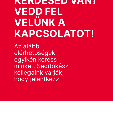
KÉRDÉSED VAN?
VEDD FEL
VELÜNK A
KAPCSOLATOT!
Az alábbi
elérhetőségek
egyikén keress
minket. Segítőkész
kollegáink várják,
hogy jelentkezz!