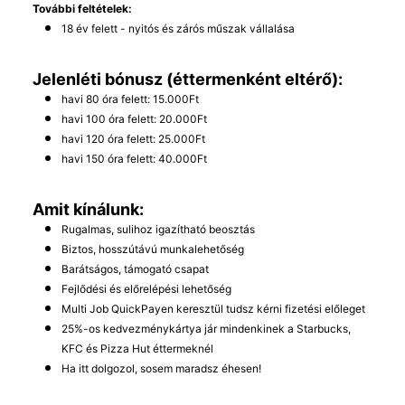
További feltételek:
18 év felett - nyitós és zárós műszak vállalása
Jelenléti bónusz (éttermenként eltérő):
havi 80 óra felett: 15.000Ft
havi 100 óra felett: 20.000Ft
havi 120 óra felett: 25.000Ft
havi 150 óra felett: 40.000Ft
Amit kínálunk:
Rugalmas, sulihoz igazítható beosztás
Biztos, hosszútávú munkalehetőség
Barátságos, támogató csapat
Fejlődési és előrelépési lehetőség
Multi Job QuickPayen keresztül tudsz kérni fizetési előleget
25%-os kedvezménykártya jár mindenkinek a Starbucks,
KFC és Pizza Hut éttermeknél
Ha itt dolgozol, sosem maradsz éhesen!