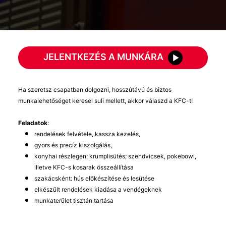
JELENTKEZÉS A MUNKÁRA
Ha szeretsz csapatban dolgozni, hosszútávú és biztos
munkalehetőséget keresel suli mellett, akkor válaszd a KFC-t!
Feladatok
:
rendelések felvétele, kassza kezelés,
gyors és precíz kiszolgálás,
konyhai részlegen: krumplisütés; szendvicsek, pokebowl,
illetve KFC-s kosarak összeállítása
szakácsként: hús előkészítése és lesütése
elkészült rendelések kiadása a vendégeknek
munkaterület tisztán tartása