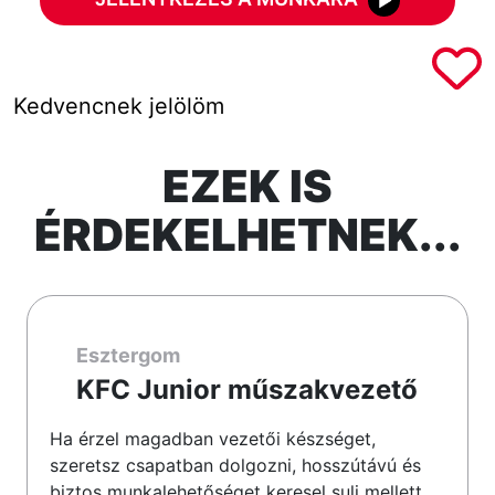
Kedvencnek jelölöm
EZEK IS
ÉRDEKELHETNEK...
Esztergom
KFC Junior műszakvezető
Ha érzel magadban vezetői készséget,
szeretsz csapatban dolgozni, hosszútávú és
biztos munkalehetőséget keresel suli mellett,