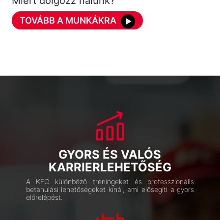
Miért dolgozz nálunk?
TOVÁBB A MUNKÁKRA
GYORS ÉS VALÓS
KARRIERLEHETŐSÉG
A KFC különböző tréningeket és professzionális
betanulási lehetőségeket kínál, ami elősegíti a gyors
előrelépést.