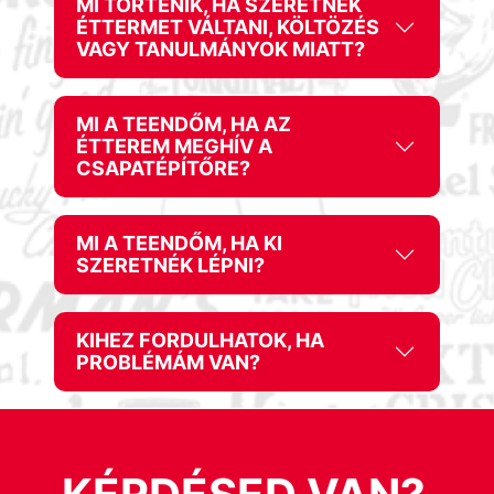
MI TÖRTÉNIK, HA SZERETNÉK
ÉTTERMET VÁLTANI, KÖLTÖZÉS
VAGY TANULMÁNYOK MIATT?
MI A TEENDŐM, HA AZ
ÉTTEREM MEGHÍV A
CSAPATÉPÍTŐRE?
MI A TEENDŐM, HA KI
SZERETNÉK LÉPNI?
KIHEZ FORDULHATOK, HA
PROBLÉMÁM VAN?