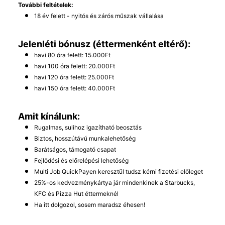
További feltételek:
18 év felett - nyitós és zárós műszak vállalása
Jelenléti bónusz (éttermenként eltérő):
havi 80 óra felett: 15.000Ft
havi 100 óra felett: 20.000Ft
havi 120 óra felett: 25.000Ft
havi 150 óra felett: 40.000Ft
Amit kínálunk:
Rugalmas, sulihoz igazítható beosztás
Biztos, hosszútávú munkalehetőség
Barátságos, támogató csapat
Fejlődési és előrelépési lehetőség
Multi Job QuickPayen keresztül tudsz kérni fizetési előleget
25%-os kedvezménykártya jár mindenkinek a Starbucks,
KFC és Pizza Hut éttermeknél
Ha itt dolgozol, sosem maradsz éhesen!