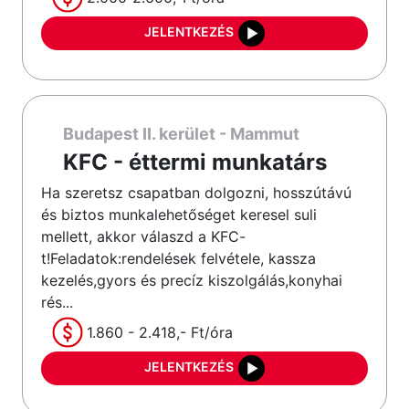
JELENTKEZÉS
Budapest II. kerület - Mammut
KFC - éttermi munkatárs
Ha szeretsz csapatban dolgozni, hosszútávú
és biztos munkalehetőséget keresel suli
mellett, akkor válaszd a KFC-
t!Feladatok:rendelések felvétele, kassza
kezelés,gyors és precíz kiszolgálás,konyhai
rés...
1.860 - 2.418,- Ft/óra
JELENTKEZÉS