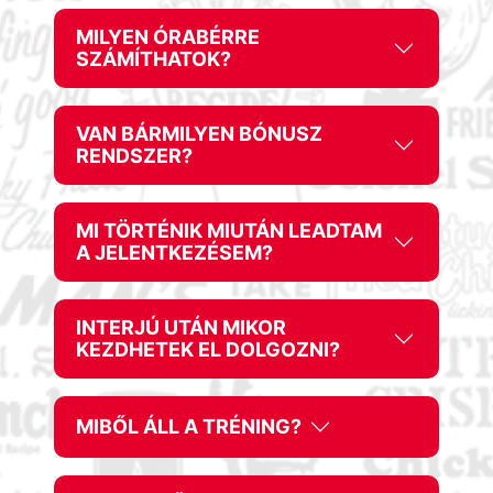
MILYEN ÓRABÉRRE
SZÁMÍTHATOK?
VAN BÁRMILYEN BÓNUSZ
RENDSZER?
MI TÖRTÉNIK MIUTÁN LEADTAM
A JELENTKEZÉSEM?
INTERJÚ UTÁN MIKOR
KEZDHETEK EL DOLGOZNI?
MIBŐL ÁLL A TRÉNING?