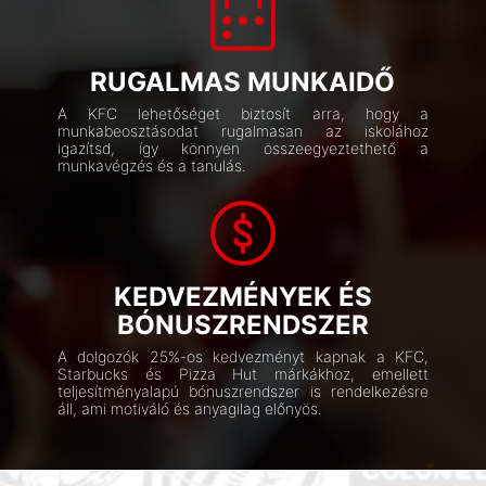
RUGALMAS MUNKAIDŐ
A KFC lehetőséget biztosít arra, hogy a
munkabeosztásodat rugalmasan az iskolához
igazítsd, így könnyen összeegyeztethető a
munkavégzés és a tanulás.
KEDVEZMÉNYEK ÉS
BÓNUSZRENDSZER
A dolgozók 25%-os kedvezményt kapnak a KFC,
Starbucks és Pizza Hut márkákhoz, emellett
teljesítményalapú bónuszrendszer is rendelkezésre
áll, ami motiváló és anyagilag előnyös.