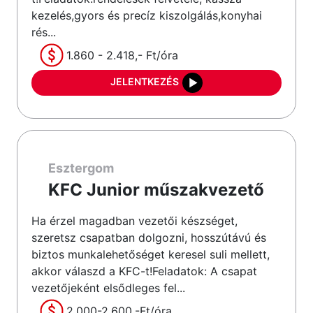
kezelés,gyors és precíz kiszolgálás,konyhai
rés...
1.860 - 2.418,- Ft/óra
JELENTKEZÉS
Esztergom
KFC Junior műszakvezető
Ha érzel magadban vezetői készséget,
szeretsz csapatban dolgozni, hosszútávú és
biztos munkalehetőséget keresel suli mellett,
akkor válaszd a KFC-t!Feladatok: A csapat
vezetőjeként elsődleges fel...
2.000-2.600,-Ft/óra