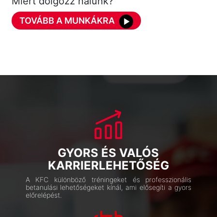
Miért dolgozz nálunk?
TOVÁBB A MUNKÁKRA
GYORS ÉS VALÓS
KARRIERLEHETŐSÉG
A KFC különböző tréningeket és professzionális
betanulási lehetőségeket kínál, ami elősegíti a gyors
előrelépést.