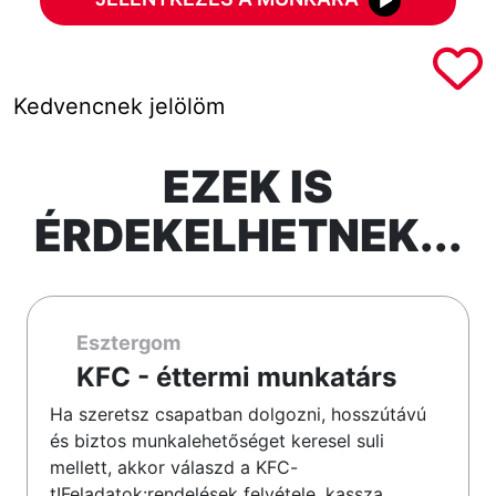
Kedvencnek jelölöm
EZEK IS
ÉRDEKELHETNEK...
Esztergom
KFC - éttermi munkatárs
Ha szeretsz csapatban dolgozni, hosszútávú
és biztos munkalehetőséget keresel suli
mellett, akkor válaszd a KFC-
t!Feladatok:rendelések felvétele, kassza