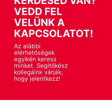
KÉRDÉSED VAN?
VEDD FEL
VELÜNK A
KAPCSOLATOT!
Az alábbi
elérhetőségek
egyikén keress
minket. Segítőkész
kollegáink várják,
hogy jelentkezz!