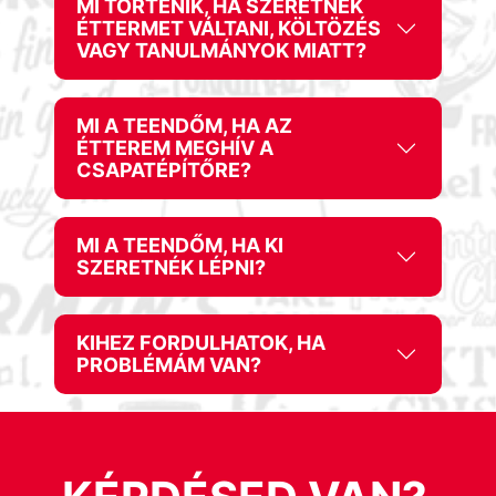
MI TÖRTÉNIK, HA SZERETNÉK
ÉTTERMET VÁLTANI, KÖLTÖZÉS
VAGY TANULMÁNYOK MIATT?
MI A TEENDŐM, HA AZ
ÉTTEREM MEGHÍV A
CSAPATÉPÍTŐRE?
MI A TEENDŐM, HA KI
SZERETNÉK LÉPNI?
KIHEZ FORDULHATOK, HA
PROBLÉMÁM VAN?