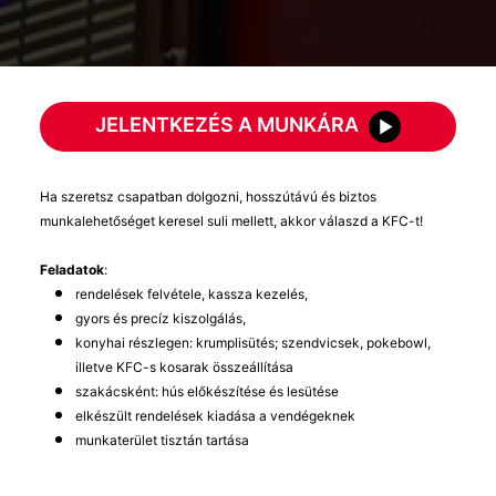
JELENTKEZÉS A MUNKÁRA
Ha szeretsz csapatban dolgozni, hosszútávú és biztos
munkalehetőséget keresel suli mellett, akkor válaszd a KFC-t!
Feladatok
:
rendelések felvétele, kassza kezelés,
gyors és precíz kiszolgálás,
konyhai részlegen: krumplisütés; szendvicsek, pokebowl,
illetve KFC-s kosarak összeállítása
szakácsként: hús előkészítése és lesütése
elkészült rendelések kiadása a vendégeknek
munkaterület tisztán tartása