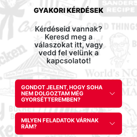
GYAKORI KÉRDÉSEK
Kérdéseid vannak?
Keresd meg a
válaszokat itt, vagy
vedd fel velünk a
kapcsolatot!
GONDOT JELENT, HOGY SOHA
NEM DOLGOZTAM MÉG
GYORSÉTTEREMBEN?
MILYEN FELADATOK VÁRNAK
RÁM?