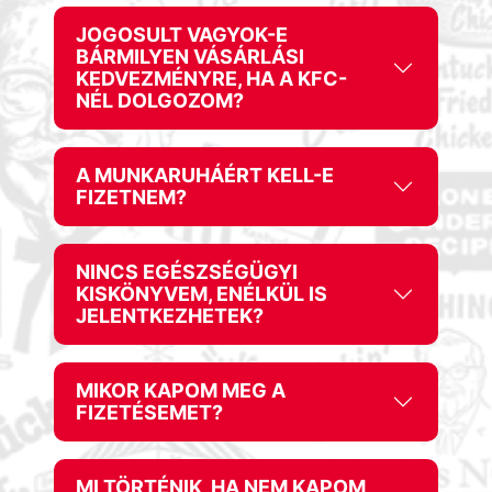
JOGOSULT VAGYOK-E
BÁRMILYEN VÁSÁRLÁSI
KEDVEZMÉNYRE, HA A KFC-
NÉL DOLGOZOM?
A MUNKARUHÁÉRT KELL-E
FIZETNEM?
NINCS EGÉSZSÉGÜGYI
KISKÖNYVEM, ENÉLKÜL IS
JELENTKEZHETEK?
MIKOR KAPOM MEG A
FIZETÉSEMET?
MI TÖRTÉNIK, HA NEM KAPOM