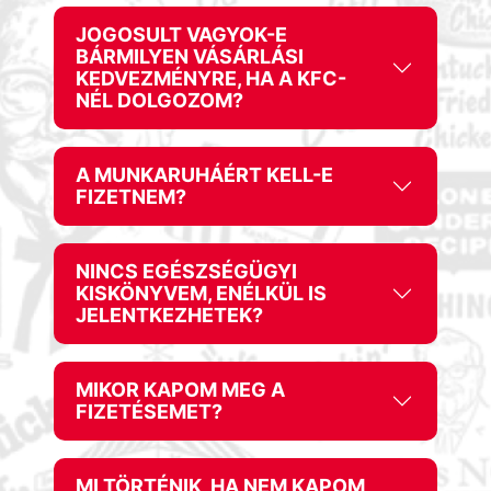
JOGOSULT VAGYOK-E
BÁRMILYEN VÁSÁRLÁSI
KEDVEZMÉNYRE, HA A KFC-
NÉL DOLGOZOM?
A MUNKARUHÁÉRT KELL-E
FIZETNEM?
NINCS EGÉSZSÉGÜGYI
KISKÖNYVEM, ENÉLKÜL IS
JELENTKEZHETEK?
MIKOR KAPOM MEG A
FIZETÉSEMET?
MI TÖRTÉNIK, HA NEM KAPOM