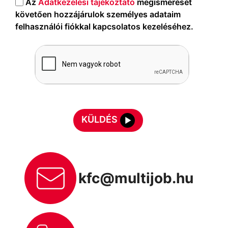
Az
Adatkezelési tájékoztató
megismerését
követően hozzájárulok személyes adataim
felhasználói fiókkal kapcsolatos kezeléséhez.
KÜLDÉS
kfc@multijob.hu