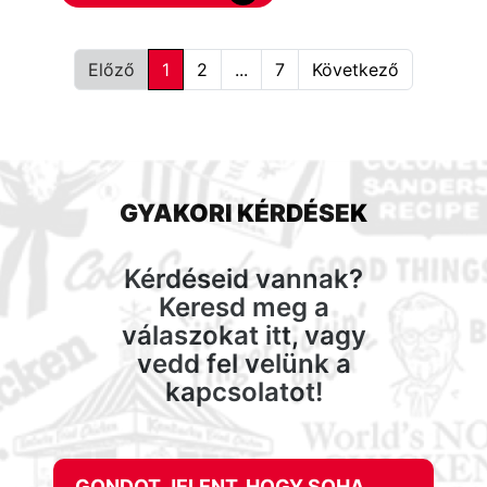
Előző
1
2
...
7
Következő
GYAKORI KÉRDÉSEK
Kérdéseid vannak?
Keresd meg a
válaszokat itt, vagy
vedd fel velünk a
kapcsolatot!
GONDOT JELENT, HOGY SOHA