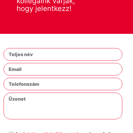
kollegáink várják,
hogy jelentkezz!