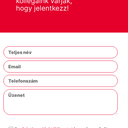
kollegáink várják,
hogy jelentkezz!