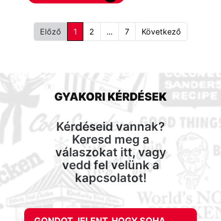
Előző
1
2
...
7
Következő
GYAKORI KÉRDÉSEK
Kérdéseid vannak?
Keresd meg a
válaszokat itt, vagy
vedd fel velünk a
kapcsolatot!
GONDOT JELENT, HOGY SOHA