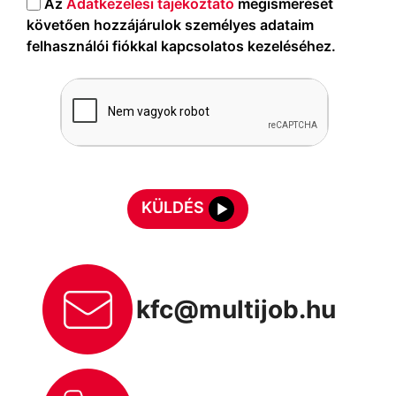
Az
Adatkezelési tájékoztató
megismerését
követően hozzájárulok személyes adataim
felhasználói fiókkal kapcsolatos kezeléséhez.
KÜLDÉS
kfc@multijob.hu