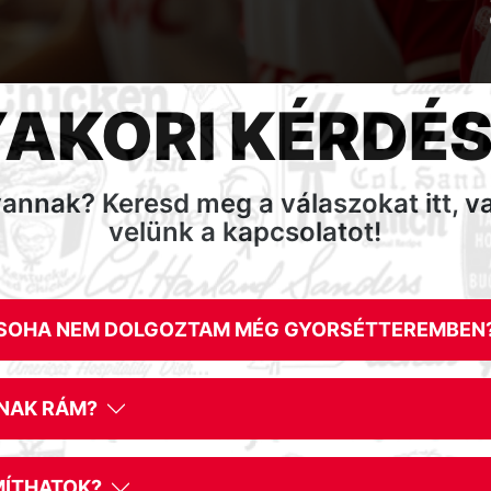
AKORI KÉRDÉ
annak? Keresd meg a válaszokat itt, v
velünk a kapcsolatot!
 SOHA NEM DOLGOZTAM MÉG GYORSÉTTEREMBEN
RNAK RÁM?
MÍTHATOK?