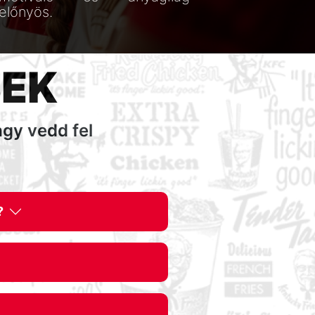
előnyös.
SEK
agy vedd fel
?