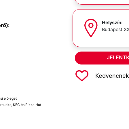
Helyszín:
rő):
Budapest XX
JELENT
Kedvencnek 
si előleget
rbucks, KFC és Pizza Hut