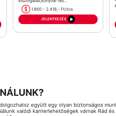
kiszolgálás,konyhai rés...
1.860 - 2.418,- Ft/óra
JELENTKEZÉS
 NÁLUNK?
dolgozhatsz együtt egy olyan biztonságos mun
 Nálunk valódi karrierlehetőségek várnak Rád é