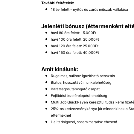
További feltételek:
18 év felett - nyitós és zárós műszak vállalása
Jelenléti bónusz (éttermenként elté
havi 80 óra felett: 15.000Ft
havi 100 óra felett: 20.000Ft
havi 120 óra felett: 25.000Ft
havi 150 óra felett: 40.000Ft
Amit kínálunk:
Rugalmas, sulihoz igazítható beosztás
Biztos, hosszútávú munkalehetőség
Barátságos, támogató csapat
Fejlődési és előrelépési lehetőség
Multi Job QuickPayen keresztül tudsz kérni fizeté
25%-os kedvezménykártya jár mindenkinek a Sta
éttermeknél
Ha itt dolgozol, sosem maradsz éhesen!