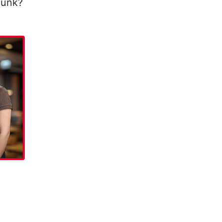
lunk?