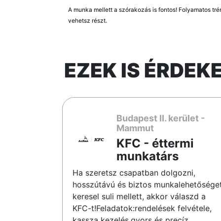
A munka mellett a szórakozás is fontos! Folyamatos tr
vehetsz részt.
EZEK IS ÉRDEK
Budapest II. kerület -
Mammut
KFC - éttermi
munkatárs
Ha szeretsz csapatban dolgozni,
hosszútávú és biztos munkalehetősége
keresel suli mellett, akkor válaszd a
KFC-t!Feladatok:rendelések felvétele,
kassza kezelés,gyors és precíz