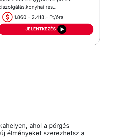
kiszolgálás,konyhai rés...
1.860 - 2.418,- Ft/óra
JELENTKEZÉS
kahelyen, ahol a pörgés
s új élményeket szerezhetsz a