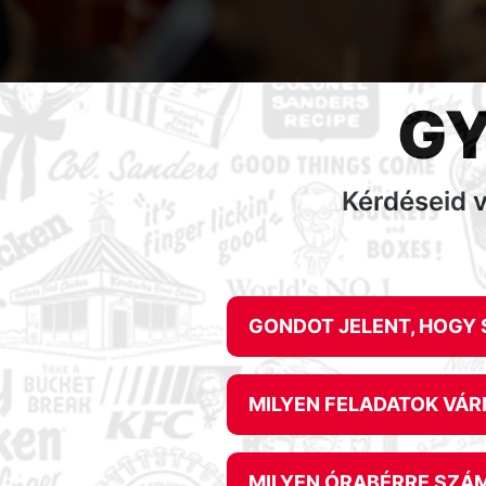
GY
Kérdéseid v
GONDOT JELENT, HOGY
MILYEN FELADATOK VÁ
MILYEN ÓRABÉRRE SZÁ