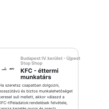
Budapest IV. kerület - Újpest
Stop Shop
KFC - éttermi
munkatárs
Ha szeretsz csapatban dolgozni,
hosszútávú és biztos munkalehetőséget
keresel suli mellett, akkor válaszd a
KFC-t!Feladatok:rendelések felvétele,
kassza kezelés,gyors és precíz