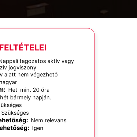
FELTÉTELEI
appali tagozatos aktív vagy
szív jogviszony
v alatt nem végezhető
agyar
m:
Heti min. 20 óra
hét bármely napján.
ükséges
Szükséges
ehetőség:
Nem releváns
lehetőség:
Igen