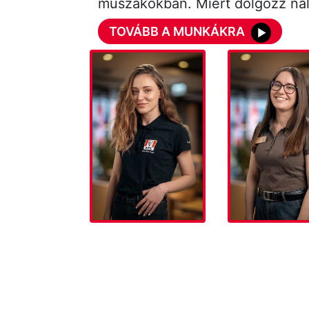
műszakokban. Miért dolgozz ná
TOVÁBB A MUNKÁKRA