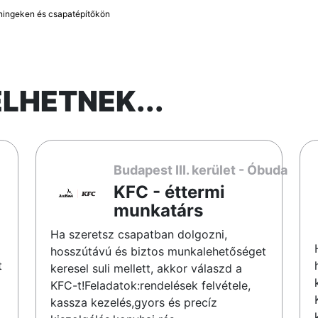
éningeken és csapatépítőkön
ELHETNEK...
Budapest III. kerület - Óbuda
KFC - éttermi
munkatárs
Ha szeretsz csapatban dolgozni,
hosszútávú és biztos munkalehetőséget
t
keresel suli mellett, akkor válaszd a
KFC-t!Feladatok:rendelések felvétele,
kassza kezelés,gyors és precíz