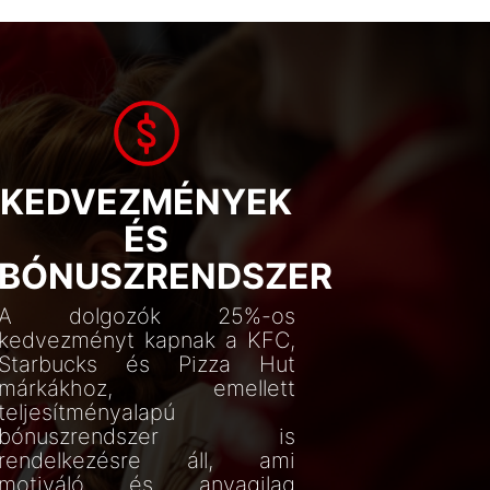
KEDVEZMÉNYEK
ÉS
BÓNUSZRENDSZER
A dolgozók 25%-os
kedvezményt kapnak a KFC,
Starbucks és Pizza Hut
márkákhoz, emellett
teljesítményalapú
bónuszrendszer is
rendelkezésre áll, ami
motiváló és anyagilag