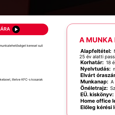
KÁRA
A MUNKA 
munkalehetőséget keresel suli
Alapfeltétel:
N
25 év alatti pas
Korhatár:
18 é
Nyelvtudás:
m
Elvárt óraszá
kebowl, illetve KFC-s kosarak
Munkanap:
A 
Önéletrajz:
Sz
EÜ. kiskönyv:
Home office l
Előleg kérési 