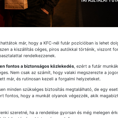
thattátok már, hogy a KFC-nél futár pozícióban is lehet d
szen a kiszállítás céges, piros autókkal történik, viszont f
asztalattal rendelkezzenek.
en fontos a biztonságos közlekedés
, ezért a futár munk
ges. Nem csak az számít, hogy valaki megszerezte a jogos
tt már, és rutinosan kezeli a forgalmi helyzeteket.
en minden szükséges biztosítás megtalálható, de egy ese
zért fontos, hogy a munkát olyanok végezzék, akik magabiz
denki szeretné, ha a rendelése gyorsan és még melegen ér