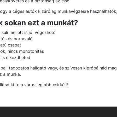
bálykövetés és a biztonság az első.
, hogy a céges autók kizárólag munkavégzésre használhatók
ik sokan ezt a munkát?
suli mellett is jól végezhető
tés és borravaló
latú csapat
ok, nincs monotonitás
l is elkezdheted
ppali tagozatos hallgató vagy, és szívesen kipróbálnád maga
z a munka.
llítsd ki te a város legjobb csirkéit!