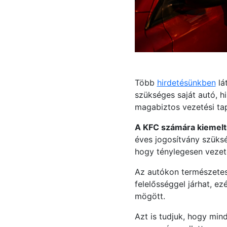
Több
hirdetésünkben
lá
szükséges saját autó, hi
magabiztos vezetési tap
A KFC számára kiemelt
éves jogosítvány szüksé
hogy ténylegesen vezete
Az autókon természetes
felelősséggel járhat, e
mögött.
Azt is tudjuk, hogy min