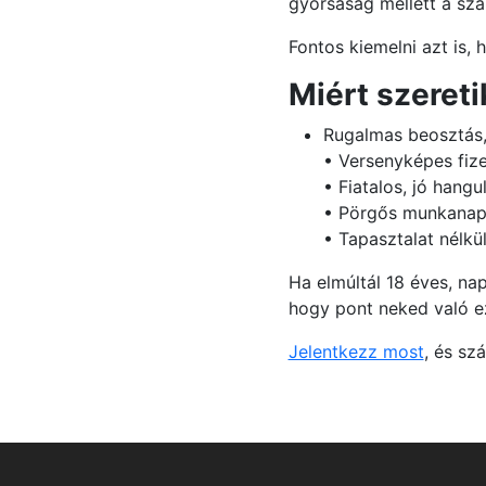
gyorsaság mellett a sza
Fontos kiemelni azt is
Miért szeret
Rugalmas beosztás, 
• Versenyképes fize
• Fiatalos, jó hangu
• Pörgős munkanap
• Tapasztalat nélkü
Ha elmúltál 18 éves, na
hogy pont neked való e
Jelentkezz most
, és szá