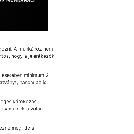
olgozni. A munkához nem
ontos, hogy a jelentkezők
ák esetében minimum 2
ítványt, hanem az is,
tleges károkozás
tosan ülnek a volán
kezne meg, de a